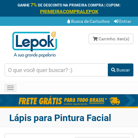
7%
GANHE
DE DESCONTO NA PRIMEIRA COMPRA | CUPOM:
PRIMEIRACOMPRALEPOK
Busca de Cartuchos
Entrar
Carrinho:
iten(s)
Buscar
Toggle
navigation
Lápis para Pintura Facial