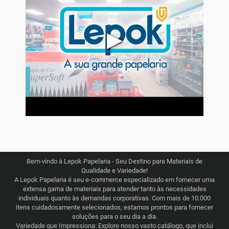
▶
Bem-vindo à Lepok Papelaria - Seu Destino para Materiais de
Qualidade e Variedade!
A Lepok Papelaria é seu e-commerce especializado em fornecer uma
extensa gama de materiais para atender tanto às necessidades
individuais quanto às demandas corporativas. Com mais de 10.000
itens cuidadosamente selecionados, estamos prontos para fornecer
soluções para o seu dia a dia.
Variedade que Impressiona: Explore nosso vasto catálogo, que inclui