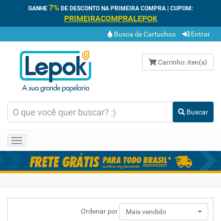
7%
GANHE
DE DESCONTO NA PRIMEIRA COMPRA | CUPOM:
PRIMEIRACOMPRALEPOK
Busca de Cartuchos
Entrar
Carrinho:
iten(s)
Buscar
Toggle
navigation
Ordenar por
Mais vendido